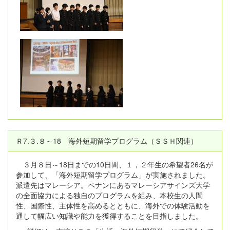
Ｒ7.３.８～18 海外短期留学プログラム（ＳＳＨ関連）
３月８日～18日までの10日間、１，２年生の希望者26名が
参加して、「海外短期留学プログラム」が実施されました。
派遣先はマレーシア。ペナンにあるマレーシアサインズ大学
の全面協力による独自のプログラムを組み、本校生の人間
性、国際性、主体性を高めるとともに、海外での体験活動を
通して幅広い知識や能力を獲得することを目指しました。