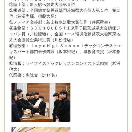
①陸上部：新人駅伝競走大会第５位
②棋道部：全国総文祭囲碁部門茨城県大会個人第１位、第２
位（笹沼尚揮、須藤大輝）
③メディア文芸部：若山牧水短歌大賞佳作（井原舜生）
④生物部：ＳＤＧｓＱＵＥＳＴ未来甲子園茨城県大会損保ジ
ャパン賞（川松陸駆）、全国ユース環境活動発表大会関東地
方大会協賛企業特別賞（川松陸駆）
⑤理数部：ＪｏｙｏＨiｇｈＳｃｈｏｏｌテックコンテストエ
キスパート部門最優秀賞（坂本裕紀）、県教育長賞（坂本裕
紀）
⑥情報：ライフイズテックレッスンコンテスト奨励賞（杉浦
啓太）
⑦図書：多読賞（計11名）