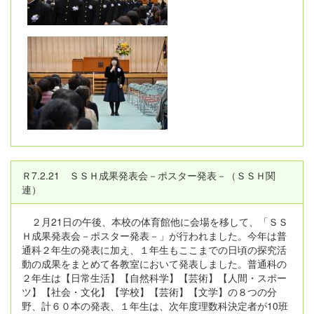
Ｒ7.2.21 ＳＳＨ成果発表会－ポスター発表－（ＳＳＨ関
連）
２月21日の午後、本校の体育館他に会場を移して、「ＳＳ
Ｈ成果発表会－ポスター発表－」が行われました。今年は普
通科２年生の発表に加え、１年生もここまでの日頃の探究活
動の成果をまとめて各教室において発表しました。普通科の
２年生は【日常生活】【自然科学】【芸術】【人間・スポー
ツ】【社会・文化】【学校】【芸術】【文学】の８つの分
野、計６０本の発表、１年生は、次年度理数科決定者が10班