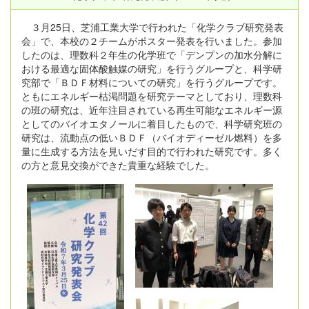
３月25日、芝浦工業大学で行われた「化学クラブ研究発表
会」で、本校の２チームがポスター発表を行いました。参加
したのは、理数科２年生の化学班で「デンプンの加水分解に
おける最適な固体酸触媒の研究」を行うグループと、科学研
究部で「ＢＤＦ材料についての研究」を行うグループです。
ともにエネルギー枯渇問題を研究テーマとしており、理数科
の班の研究は、近年注目されている再生可能なエネルギー源
としてのバイオエタノールに着目したもので、科学研究班の
研究は、流動点の低いＢＤＦ（バイオディーゼル燃料）を多
量に生成する方法を見いだす目的で行われた研究です。多く
の方と意見交換ができた貴重な経験でした。