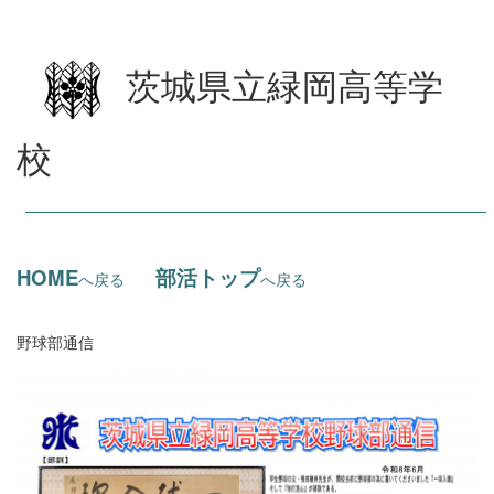
茨城県立緑岡高等学
校
HOME
部活トップ
へ戻る
へ戻る
野球部通信