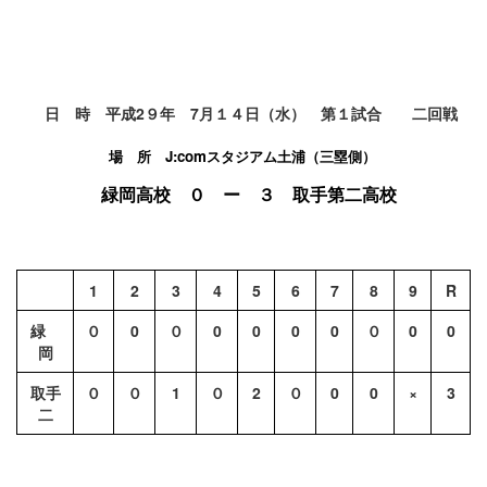
日 時 平成2９年 7月１４日（水） 第１試合 二回戦
場 所 J:comスタジアム土浦（三塁側）
緑岡高校 ０ ー ３ 取手第二高校
1
2
3
4
5
6
7
8
9
R
緑
０
0
０
0
0
0
0
０
0
0
岡
取手
０
０
1
０
2
０
0
0
×
3
二