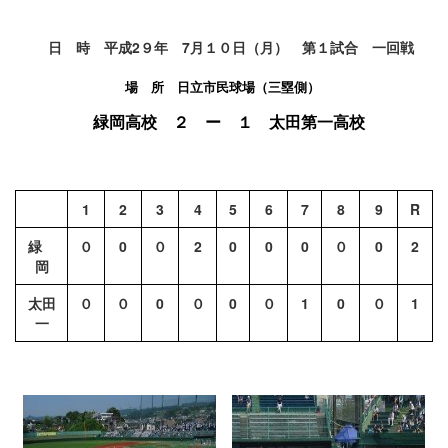
日 時 平成2９年 7月１０日（月） 第１試合 一回戦
場 所 日立市民球場（三塁側）
緑岡高校 ２ ー １ 太田第一高校
1
2
3
4
5
6
7
8
9
R
緑
０
0
０
2
0
0
0
０
0
2
岡
太田
０
０
0
０
0
０
1
0
０
1
一